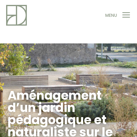
a
MENU
Aménagement
d’un jardin
pédagogique et
naturaliste sur le