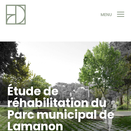
a
MENU
Étude de
réhabilitation du
Parc municipal de
Lamanon