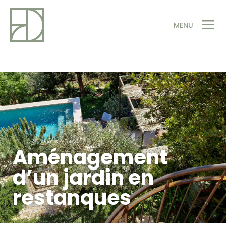
a
MENU
Aménagement
d’un jardin en
restanques